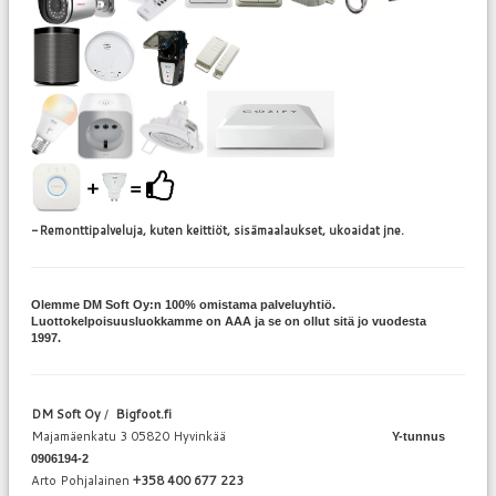
-Remonttipalveluja, kuten keittiöt, sisämaalaukset, ukoaidat jne.
Olemme DM Soft Oy:n 100% omistama palveluyhtiö.
Luottokelpoisuusluokkamme on AAA ja se on ollut sitä jo vuodesta
1997.
DM Soft Oy
/
Bigfoot.fi
Majamäenkatu 3 05820 Hyvinkää
Y-tunnus
0906194-2
Arto Pohjalainen
+358 400 677 223