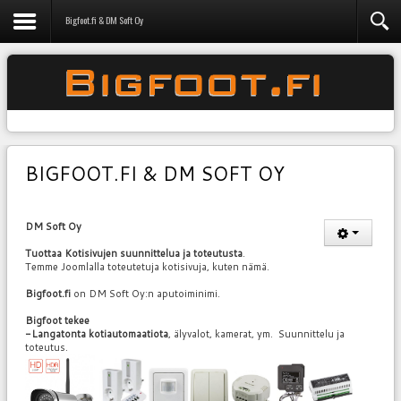
Bigfoot.fi & DM Soft Oy
BIGFOOT.FI & DM SOFT OY
DM Soft Oy
Tuottaa Kotisivujen suunnittelua ja toteutusta
.
Temme Joomlalla toteutetuja kotisivuja, kuten nämä.
Bigfoot.fi
on DM Soft Oy:n aputoiminimi.
Bigfoot tekee
-Langatonta kotiautomaatiota
, älyvalot, kamerat, ym. Suunnittelu ja
toteutus.